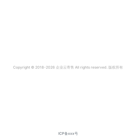
Copyright © 2018-2026 企业云寄售 All rights reserved. 版权所有
ICP备xxx号