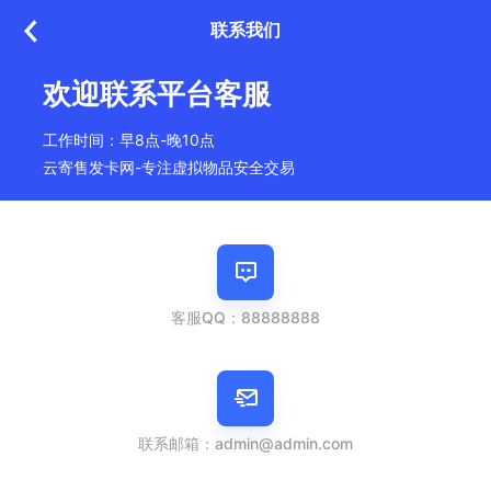
联系我们
欢迎联系平台客服
工作时间：早8点-晚10点
云寄售发卡网-专注虚拟物品安全交易
客服QQ：88888888
联系邮箱：admin@admin.com